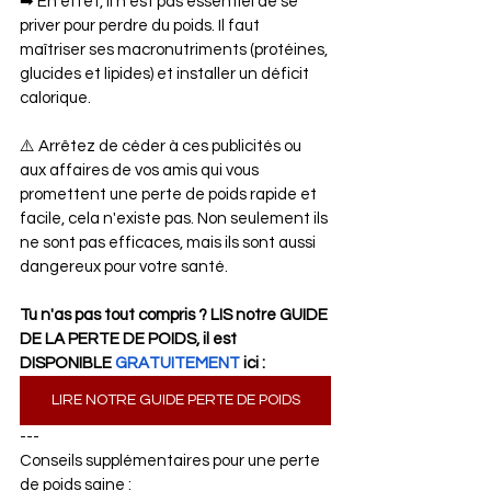
➡ En effet, il n'est pas essentiel de se 
priver pour perdre du poids. Il faut 
maîtriser ses macronutriments (protéines, 
glucides et lipides) et installer un déficit 
calorique.
⚠️ Arrêtez de céder à ces publicités ou 
aux affaires de vos amis qui vous 
promettent une perte de poids rapide et 
facile, cela n'existe pas. Non seulement ils 
ne sont pas efficaces, mais ils sont aussi 
dangereux pour votre santé.
Tu n'as pas tout compris ? LIS notre GUIDE 
DE LA PERTE DE POIDS, il est 
DISPONIBLE 
GRATUITEMENT
 ici : 
LIRE NOTRE GUIDE PERTE DE POIDS
---
Conseils supplémentaires pour une perte 
de poids saine :