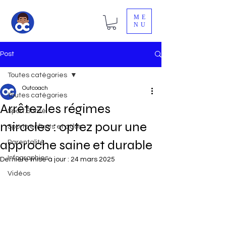
ME
NU
Post
Toutes catégories
Outcoach
Toutes catégories
Arrêtez les régimes
Sport.Santé
miracles : optez pour une
Sports enfants et ados
approche saine et durable
Parentalité
Infographies
Dernière mise à jour :
24 mars 2025
Vidéos