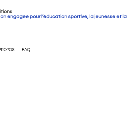
tions
ion engagée pour l’éducation sportive, la jeunesse et la
PROPOS
FAQ