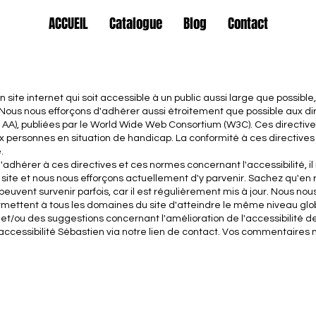
ACCUEIL
Catalogue
Blog
Contact
ite internet qui soit accessible à un public aussi large que possible,
Nous nous efforçons d'adhérer aussi étroitement que possible aux dire
AA), publiées par le World Wide Web Consortium (W3C). Ces directiv
 personnes en situation de handicap. La conformité à ces directives
.
hérer à ces directives et ces normes concernant l'accessibilité, il n
 site et nous nous efforçons actuellement d'y parvenir. Sachez qu'en
euvent survenir parfois, car il est régulièrement mis à jour. Nous no
mettent à tous les domaines du site d'atteindre le même niveau globa
/ou des suggestions concernant l'amélioration de l'accessibilité de 
accessibilité Sébastien via notre lien de contact. Vos commentaires 