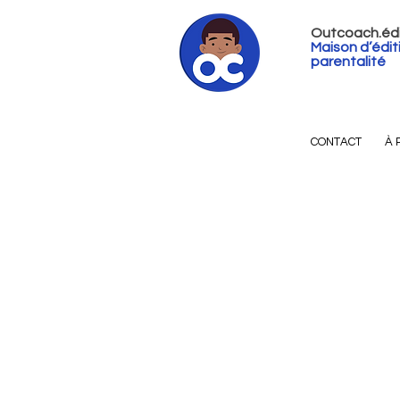
Outcoach.édi
Maison d’édit
parentalité
CONTACT
À 