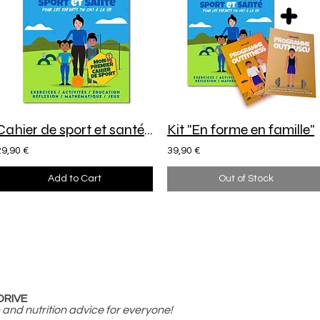
Cahier de sport et santé - Pour les enfants du CM1 à la 6e
Kit "En forme en famille"
29,90 €
39,90 €
Add to Cart
Out of Stock
DRIVE
 and nutrition advice for everyone!