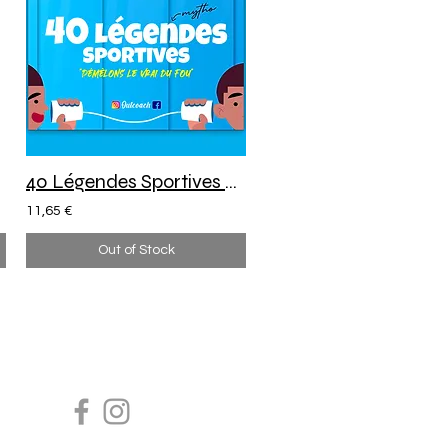
40 Légendes Sportives - Démêlons le Vrai du Fou
11,65 €
Out of Stock