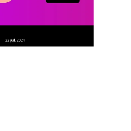
22 juil. 2024
La "Gonflette" : Mythe ou Réalité
?
"Ça, c'est de la gonflette ! 😆" Combien de fois avez-
vous entendu cette phrase lorsque vous parlez de
musculation ? Il est temps de mettre